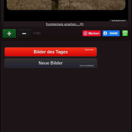
Kommentare ansehen... (0)
Merken
(+32)
Startseite
Bilder des Tages
Neue Bilder
nicht moderiert