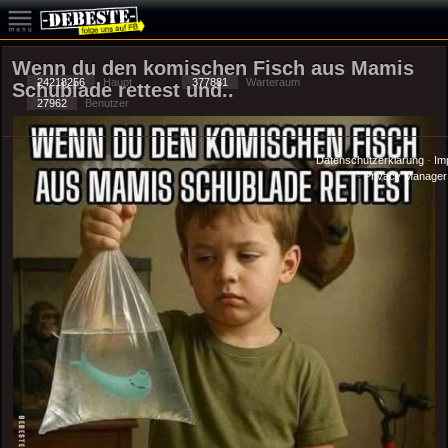
Wenn du den komischen Fisch aus Mamis
24218256
Haupt
377881
Warteraum
Schublade rettest und..
27962
Benutzer
Datenschutzerklärung
-
Im
-
Privacy Manager