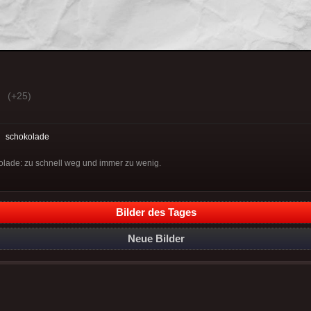
(+25)
:
schokolade
olade: zu schnell weg und immer zu wenig.
Bilder des Tages
Neue Bilder