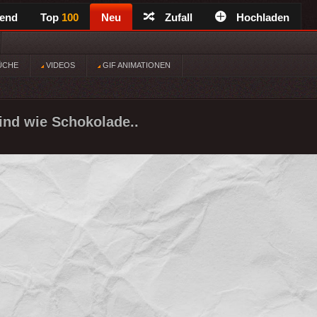
rend
Top
100
Neu
Zufall
Hochladen
ÜCHE
VIDEOS
GIF ANIMATIONEN
ind wie Schokolade..