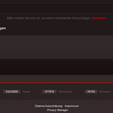
Bitte melden Sie sich an, um einen Kommentar hinzuzufügen.
Anmelden
gen
24218266
Haupt
377976
Warteraum
26793
Benutzer
Datenschutzerklärung
-
Impressum
-
Privacy Manager