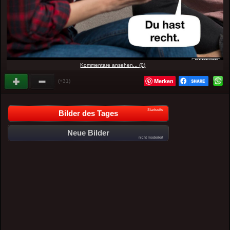
Kommentare ansehen... (0)
Merken
(+31)
Startseite
Bilder des Tages
Neue Bilder
nicht moderiert