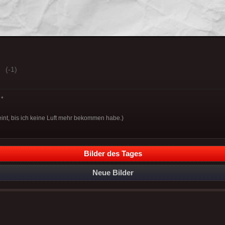
(-1)
*
weint, bis ich keine Luft mehr bekommen habe.)
Bilder des Tages
Neue Bilder