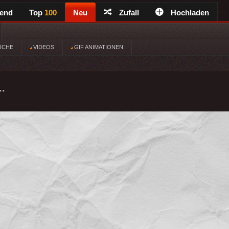
rend
Top
100
Neu
Zufall
Hochladen
ÜCHE
VIDEOS
GIF ANIMATIONEN
..