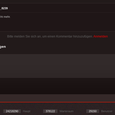
_8239
cht mehr.
Bitte melden Sie sich an, um einen Kommentar hinzuzufügen.
Anmelden
gen
24218290
Haupt
378122
Warteraum
29150
Benutzer