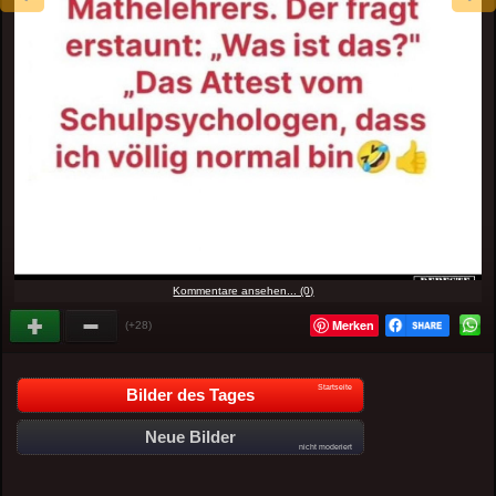
Kommentare ansehen... (0)
Merken
(+28)
Startseite
Bilder des Tages
Neue Bilder
nicht moderiert