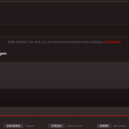
Bitte melden Sie sich an, um einen Kommentar hinzuzufügen.
Anmelden
gen
24218301
Haupt
378191
Warteraum
20690
Benutzer