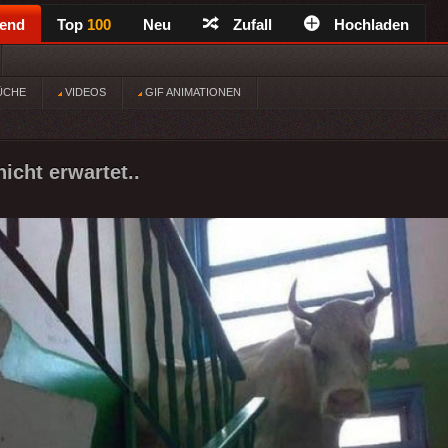
rend
Top
100
Neu
Zufall
Hochladen
ÜCHE
VIDEOS
GIF ANIMATIONEN
icht erwartet..