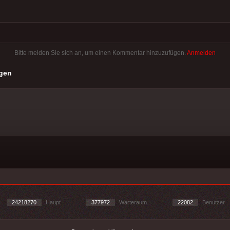
Bitte melden Sie sich an, um einen Kommentar hinzuzufügen.
Anmelden
gen
24218270
Haupt
377972
Warteraum
22082
Benutzer