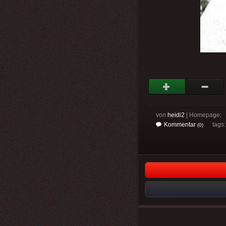
von
heidi2
| Homepage:
Kommentar
tags
(0)