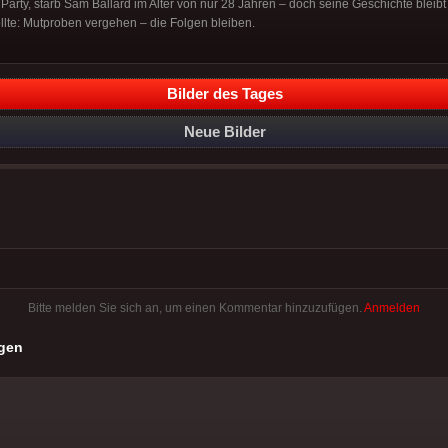
Party, starb Sam Ballard im Alter von nur 28 Jahren – doch seine Geschichte bleibt 
llte: Mutproben vergehen – die Folgen bleiben.
Bilder des Tages
Neue Bilder
Bitte melden Sie sich an, um einen Kommentar hinzuzufügen.
Anmelden
gen