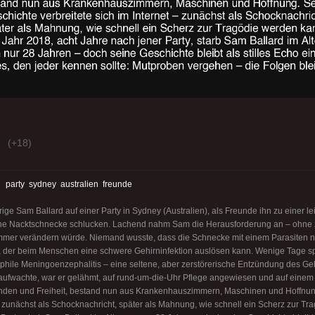
(+18)
:
party
sydney
australien
freunde
ige Sam Ballard auf einer Party in Sydney (Australien), als Freunde ihn zu einer l
 eine Nacktschnecke schlucken. Lachend nahm Sam die Herausforderung an – ohne 
immer verändern würde. Niemand wusste, dass die Schnecke mit einem Parasite
ger, der beim Menschen eine schwere Gehirninfektion auslösen kann. Wenige Tage 
phile Meningoenzephalitis – eine seltene, aber zerstörerische Entzündung des Geh
h aufwachte, war er gelähmt, auf rund-um-die-Uhr Pflege angewiesen und auf einem
reunden und Freiheit, bestand nun aus Krankenhauszimmern, Maschinen und Hoffnu
 – zunächst als Schocknachricht, später als Mahnung, wie schnell ein Scherz zur T