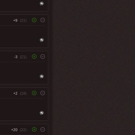
+9
(21)
-3
(21)
+2
(18)
+20
(22)