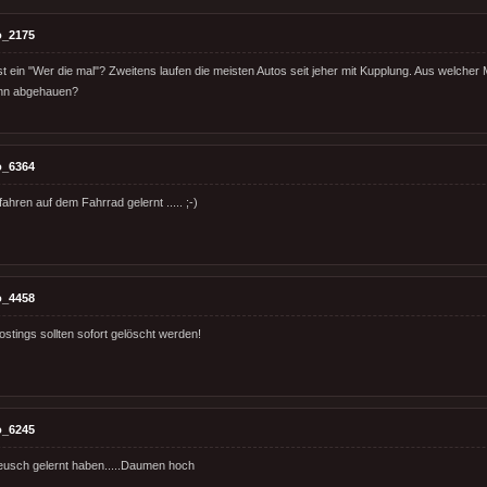
o_2175
st ein "Wer die mal"? Zweitens laufen die meisten Autos seit jeher mit Kupplung. Aus welcher 
nn abgehauen?
o_6364
fahren auf dem Fahrrad gelernt ..... ;-)
o_4458
stings sollten sofort gelöscht werden!
o_6245
eusch gelernt haben.....Daumen hoch