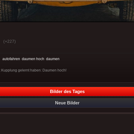
(+227)
:
autofahren
daumen hoch
daumen
it Kupplung gelernt haben: Daumen hoch!
Bilder des Tages
Neue Bilder