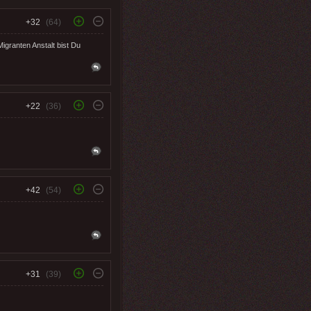
+32
(64)
Migranten Anstalt bist Du
+22
(36)
+42
(54)
+31
(39)