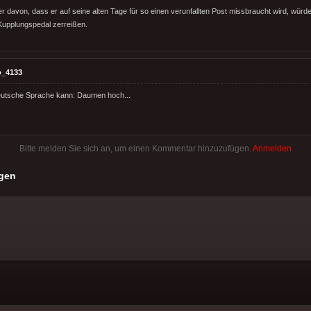
r davon, dass er auf seine alten Tage für so einen verunfallten Post missbraucht wird, würd
upplungspedal zerreißen.
o_4133
eutsche Sprache kann: Daumen hoch...
Bitte melden Sie sich an, um einen Kommentar hinzuzufügen.
Anmelden
gen