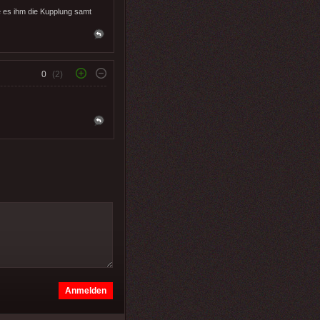
e es ihm die Kupplung samt
0
(2)