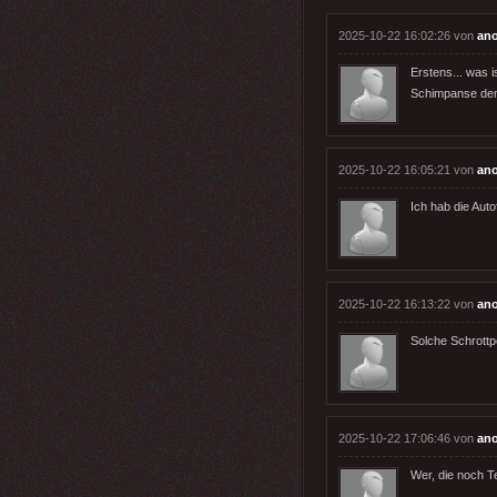
2025-10-22 16:02:26 von
an
Erstens... was i
Schimpanse de
2025-10-22 16:05:21 von
an
Ich hab die Auto
2025-10-22 16:13:22 von
an
Solche Schrottpo
2025-10-22 17:06:46 von
an
Wer, die noch T