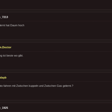
o_7213
lernt hat Daum hoch
n.Doctor
g ist beste wo gibt.
odayb
to fahren mit Zwischen kuppeln und Zwischen Gas gelernt.?
o_1925