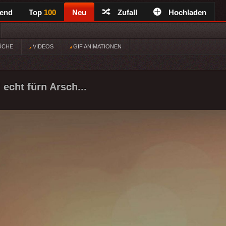
rend
Top
100
Neu
Zufall
Hochladen
ÜCHE
VIDEOS
GIF ANIMATIONEN
echt fürn Arsch...