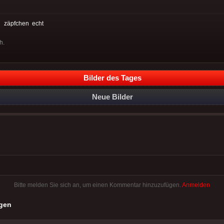
:
zäpfchen
echt
h.
Bilder des Tages
Neue Bilder
Bitte melden Sie sich an, um einen Kommentar hinzuzufügen.
Anmelden
gen