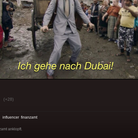
(+28)
:
influencer
finanzamt
zamt anklopft.