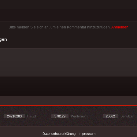
Bitte melden Sie sich an, um einen Kommentar hinzuzufügen.
Anmelden
gen
24218283
Haupt
378129
Warteraum
25862
Benutzer
Datenschutzerklärung
-
Impressum