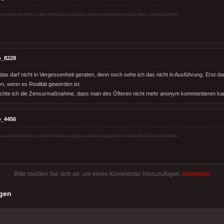
rde entfernt, der Inhalt ist vulgär oder entspricht nicht den Vorschriften.
o_8228
 das darf nicht in Vergessenheit geraten, denn noch sehe ich das nicht in Ausführung. Erst da
n, wenn es Realität geworden ist.
achte ich die Zensurmaßnahme, dass man des Öfteren nicht mehr anonym kommentieren ka
o_4456
rde entfernt, der Inhalt ist vulgär oder entspricht nicht den Vorschriften.
Bitte melden Sie sich an, um einen Kommentar hinzuzufügen.
Anmelden
gen