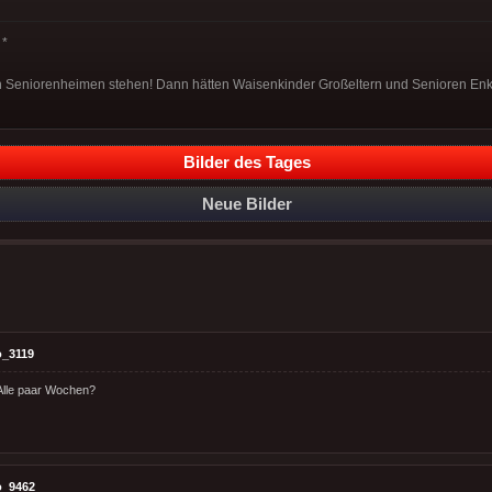
*
 Seniorenheimen stehen! Dann hätten Waisenkinder Großeltern und Senioren Enk
Bilder des Tages
Neue Bilder
o_3119
Alle paar Wochen?
o_9462