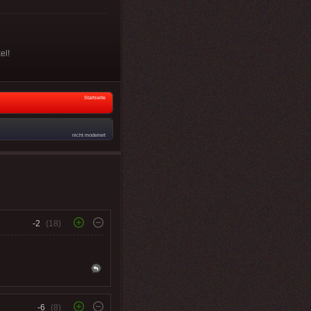
el!
Startseite
nicht moderiert
-2
(18)
-6
(8)