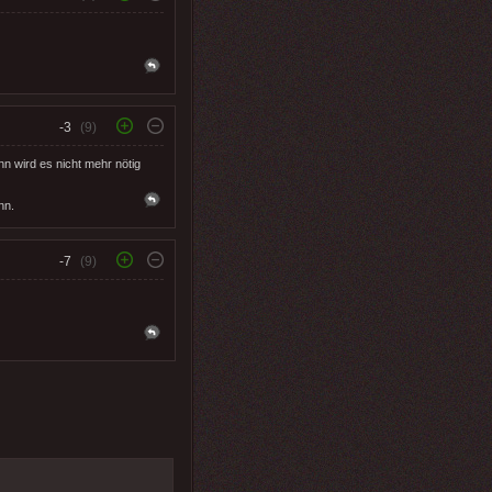
-3
(9)
nn wird es nicht mehr nötig
nn.
-7
(9)