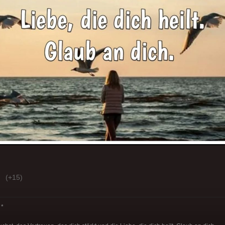
(+15)
*