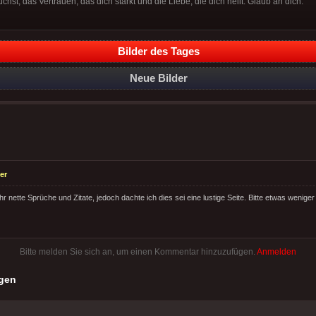
rauchst, das Vertrauen, das dich stärkt und die Liebe, die dich heilt. Glaub an dich.
Bilder des Tages
Neue Bilder
er
ehr nette Sprüche und Zitate, jedoch dachte ich dies sei eine lustige Seite. Bitte etwas wenige
Bitte melden Sie sich an, um einen Kommentar hinzuzufügen.
Anmelden
gen