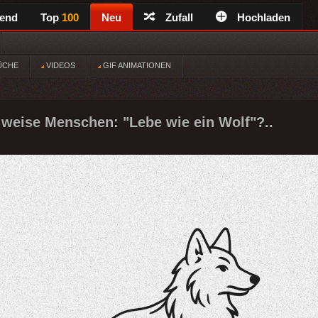
rend
Top
100
Neu
Zufall
Hochladen
ÜCHE
VIDEOS
GIF ANIMATIONEN
weise Menschen: "Lebe wie ein Wolf"?..