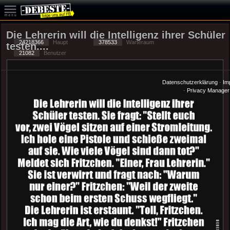
Die Lehrerin will die Intelligenz ihrer Schüler
24218366
Haupt
378533
Warteraum
testen....
21082
Benutzer
Datenschutzerklärung
-
Im
-
Privacy Manager