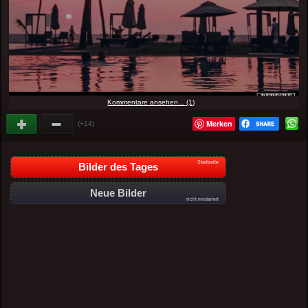
Kommentare ansehen... (1)
Merken
(+14)
Startseite
Bilder des Tages
Neue Bilder
nicht moderiert