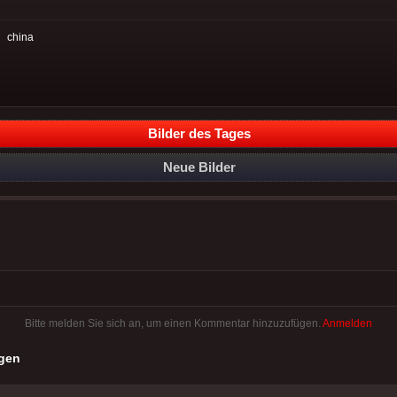
:
china
Bilder des Tages
Neue Bilder
Bitte melden Sie sich an, um einen Kommentar hinzuzufügen.
Anmelden
gen