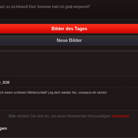
uf, es ist Advent! Den Sommer hab ich glatt verpennt!"
Bilder des Tages
Neue Bilder
o_1132
h einen schönen Winterschlaf! Leg dich wieder hin, verpasst eh nichts!
Bitte melden Sie sich an, um einen Kommentar hinzuzufügen.
Anmelden
gen