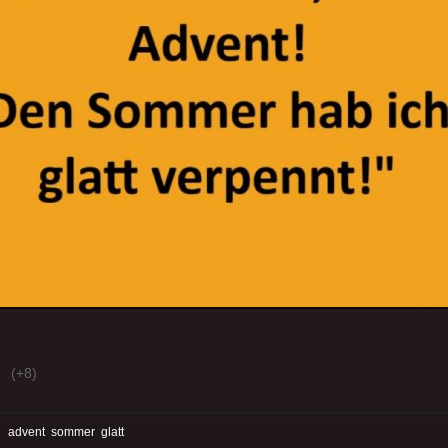
(+8)
:
advent
sommer
glatt