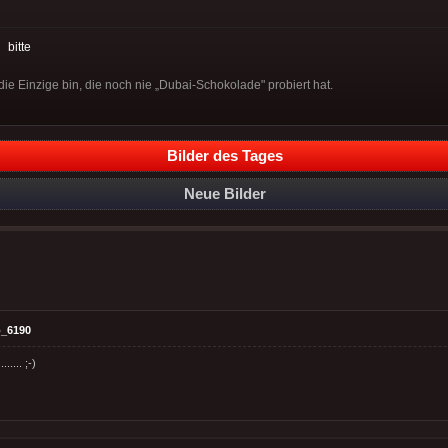
:
bitte
t die Einzige bin, die noch nie „Dubai-Schokolade" probiert hat.
Bilder des Tages
Neue Bilder
_6190
..... ;-)