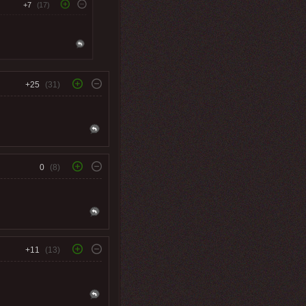
+7
(17)
+25
(31)
0
(8)
+11
(13)