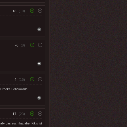
+8
(10)
-6
(8)
-4
(16)
ne Drecks Schokolade
-17
(23)
lly das auch hat aber Kikis ist