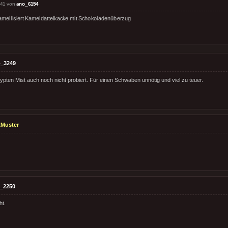
:41 von
ano_6154
amellisiert Kameldattelkacke mit Schokoladenüberzug
_3249
ypten Mist auch noch nicht probiert. Für einen Schwaben unnötig und viel zu teuer.
Muster
_2250
ht.