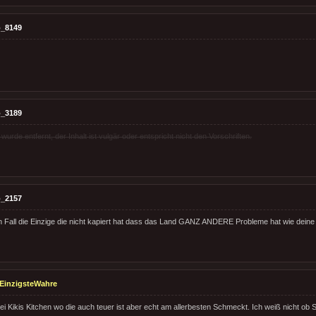
_8149
_3189
rde entfernt, der Inhalt ist vulgär oder entspricht nicht den Vorschriften.
_2157
en Fall die Einzige die nicht kapiert hat dass das Land GANZ ANDERE Probleme hat wie dei
EinzigsteWahre
ei Kikis Kitchen wo die auch teuer ist aber echt am allerbesten Schmeckt. Ich weiß nicht ob Sa