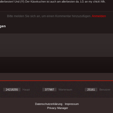
 allerbesten! Und (!!!) Der Käsekuchen ist auch am allerbesten da. LG an my chick! Afk.
Bitte melden Sie sich an, um einen Kommentar hinzuzufügen.
Anmelden
gen
24218255
Haupt
377987
Warteraum
25161
Benutzer
Datenschutzerklärung
-
Impressum
-
Privacy Manager