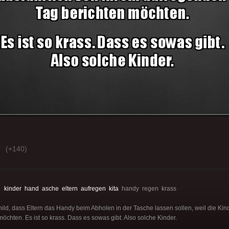
(+140)
:
kinder
hand
asche
eltern
aufregen
kita
handy regen krass
Schild, dass Eltern das Handy beim Abholen in der Tasche lassen sollen, weil die Kin
chten. Es ist so krass. Dass es sowas gibt. Also solche Kinder.