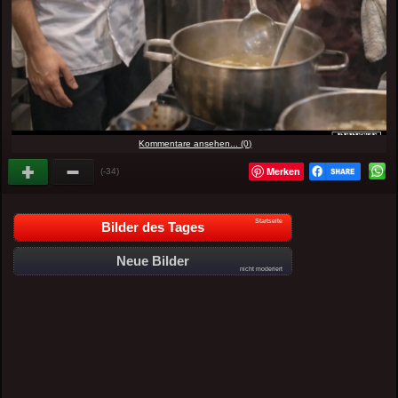
Kommentare ansehen... (0)
Merken
(-34)
Startseite
Bilder des Tages
Neue Bilder
nicht moderiert