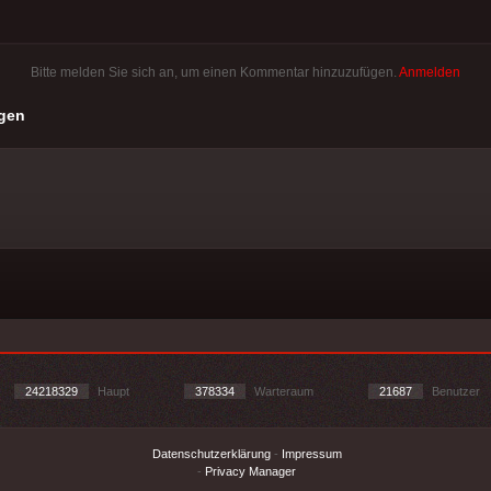
Bitte melden Sie sich an, um einen Kommentar hinzuzufügen.
Anmelden
gen
24218329
Haupt
378334
Warteraum
21687
Benutzer
Datenschutzerklärung
-
Impressum
-
Privacy Manager