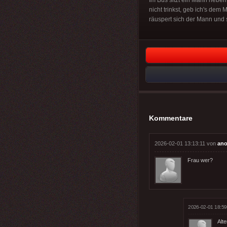
Im Bus sitzt ein Mann neben e
nicht trinkst, geb ich's dem
räuspert sich der Mann und s
Kommentare
2026-02-01 13:13:11 von
ano
Frau wer?
2026-02-01 18:59
Alte