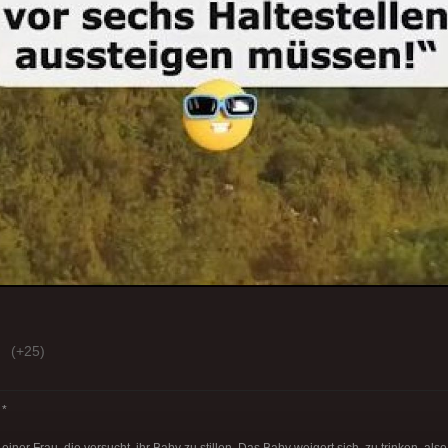
(+25)
*