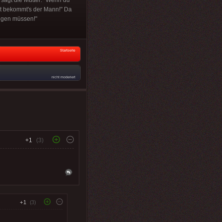
o sagt die Mutter: "Wenn du
nst bekommt's der Mann!" Da
eigen müssen!"
Startseite
nicht moderiert
+1
(3)
+1
(3)