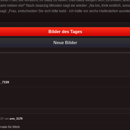
iner Frau, die versucht, ihr Baby zu stillen. Das Baby weigert sich, zu trinken, als
 Mann neben mir!" Nach zwanzig Minuten sagt sie wieder: „Na los, trink endlich, so
agt: „Frau, entscheiden Sie sich bitte bald - ich hätte vor sechs Haltestellen ausst
Bilder des Tages
Neue Bilder
_7159
:07 von
ano_3179
rnativ für Weib