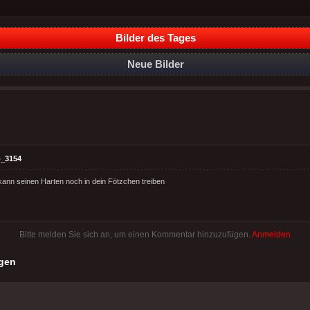
Bilder des Tages
Neue Bilder
_3154
ann seinen Harten noch in dein Fötzchen treiben
Bitte melden Sie sich an, um einen Kommentar hinzuzufügen.
Anmelden
gen