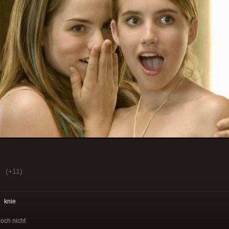
(+11)
:
knie
och nicht