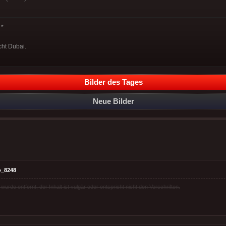
*
cht Dubai.
Bilder des Tages
Neue Bilder
o_8248
rde entfernt, der Inhalt ist vulgär oder entspricht nicht den Vorschriften.