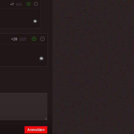
+7
(11)
+28
(32)