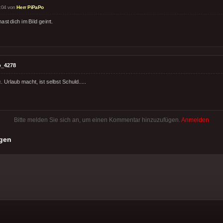
:04 von
Herr PiPaPo
ast dich im Bild geirrt.
o_4278
. Urlaub macht, ist selbst Schuld.....
Bitte melden Sie sich an, um einen Kommentar hinzuzufügen.
Anmelden
gen