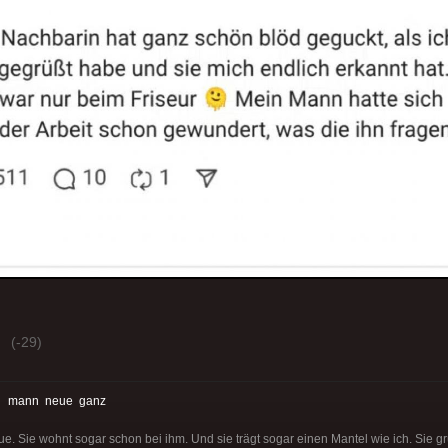
(-29)
:
mann
neue
ganz
e. Sie wohnt sogar schon bei ihm. Und sie trägt sogar einen Mantel wie ich. Sie gr