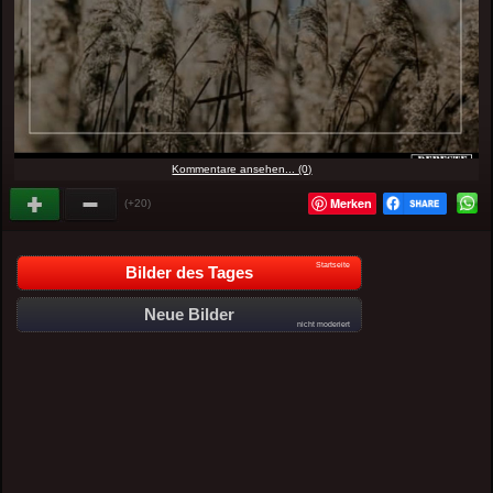
Kommentare ansehen... (0)
Merken
(+20)
Startseite
Bilder des Tages
Neue Bilder
nicht moderiert