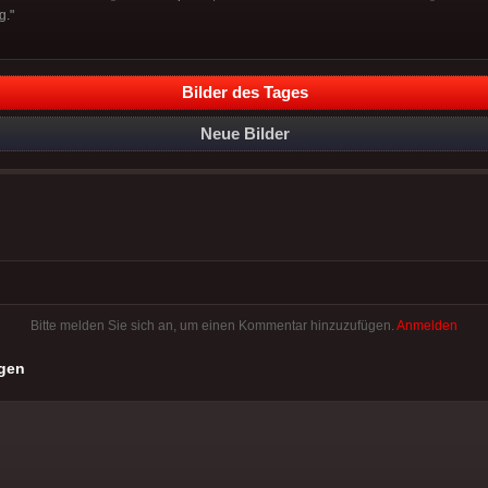
g."
Bilder des Tages
Neue Bilder
Bitte melden Sie sich an, um einen Kommentar hinzuzufügen.
Anmelden
gen