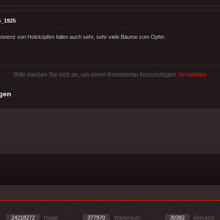
o_1925
Existenz von Holzköpfen fallen auch sehr, sehr viele Bäume zum Opfer.
Bitte melden Sie sich an, um einen Kommentar hinzuzufügen.
Anmelden
gen
24218272
Haupt
377970
Warteraum
30382
Benutzer