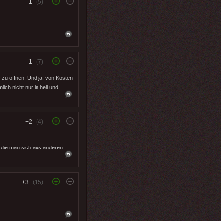
-1
(5)
-1
(7)
r zu öffnen. Und ja, von Kosten
ich nicht nur in hell und
+2
(4)
 die man sich aus anderen
+3
(15)