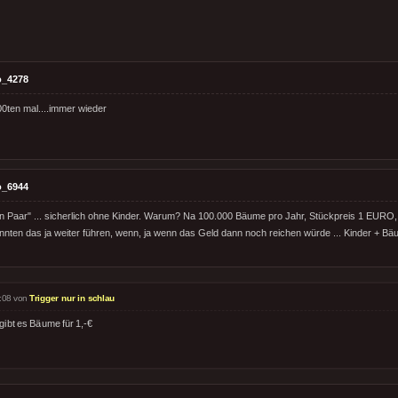
o_4278
0ten mal....immer wieder
o_6944
r ein Paar" ... sicherlich ohne Kinder. Warum? Na 100.000 Bäume pro Jahr, Stückpreis 1 EURO, 
nnten das ja weiter führen, wenn, ja wenn das Geld dann noch reichen würde ... Kinder + B
:08 von
Trigger nur in schlau
gibt es Bäume für 1,-€