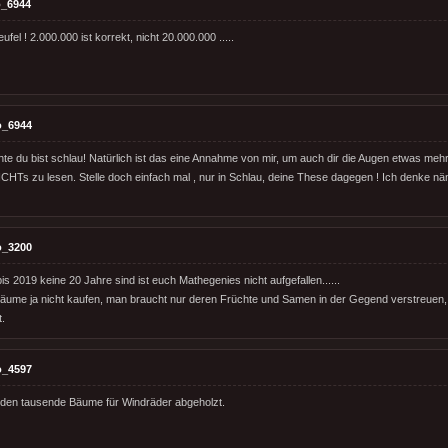
_6944
teufel ! 2.000.000 ist korrekt, nicht 20.000.000 .....
o_6944
chte du bist schlau! Natürlich ist das eine Annahme von mir, um auch dir die Augen etwas meh
HTs zu lesen. Stelle doch einfach mal , nur in Schlau, deine These dagegen ! Ich denke näml
o_3200
s 2019 keine 20 Jahre sind ist euch Mathegenies nicht aufgefallen......
ume ja nicht kaufen, man braucht nur deren Früchte und Samen in der Gegend verstreuen,
.
o_4597
rden tausende Bäume für Windräder abgeholzt.