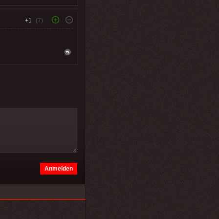
+1
(7)