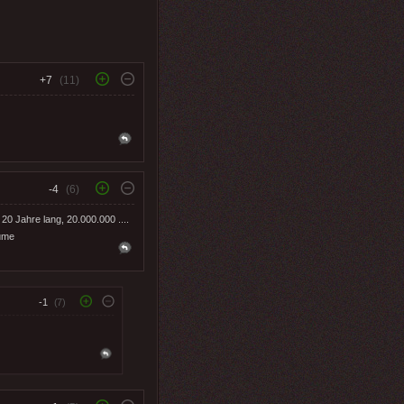
+7
(11)
-4
(6)
20 Jahre lang, 20.000.000 ....
äume
-1
(7)