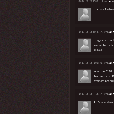
2026-03-03 19:08:11 von
ano
... sorry, Nullen
2026-03-03 19:42:22 von
an
Trigger: ich da
war im Meme NIC
dunkel....
2026-03-03 20:01:00 von
an
Aber das 2001 bi
Man muss die Bä
Wäldern besorgt
2026-03-03 21:32:23 von
an
Im Buntland we