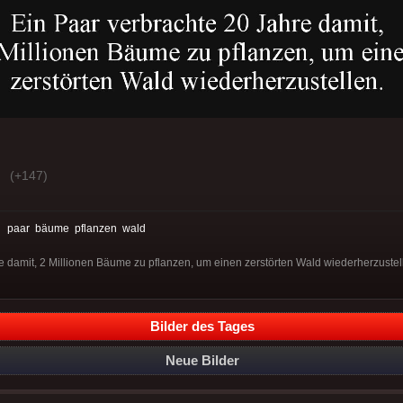
(+147)
:
paar
bäume
pflanzen
wald
e damit, 2 Millionen Bäume zu pflanzen, um einen zerstörten Wald wiederherzustel
Bilder des Tages
Neue Bilder