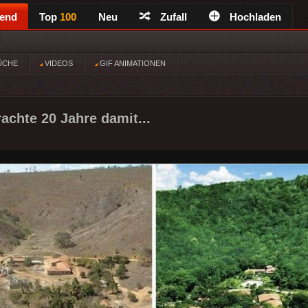
rend
Top
100
Neu
Zufall
Hochladen
ÜCHE
VIDEOS
GIF ANIMATIONEN
achte 20 Jahre damit...