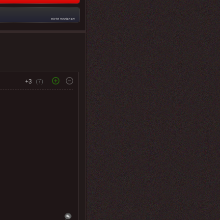
nicht moderiert
+3
(7)