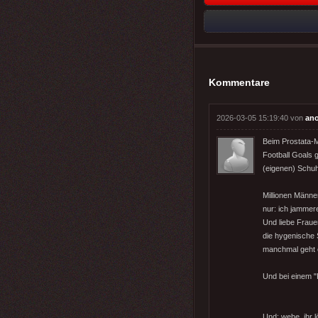
Kommentare
2026-03-05 15:19:40 von
an
Beim Prostata-M
Football Goals 
(eigenen) Schuh
Millionen Männe
nur: ich jammere 
Und liebe Fraue
die hygenische S
manchmal geht e
Und bei einem "
Und: wehe, ihr 