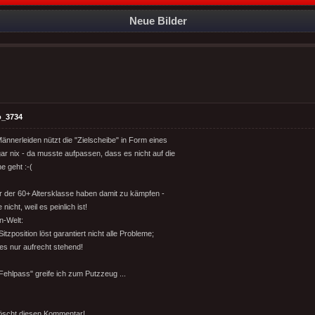
Neue Bilder
o_3734
ännerleiden nützt die "Zielscheibe" in Form eines
gar nix - da musste aufpassen, dass es nicht auf die
e geht :-(
r der 60+ Altersklasse haben damit zu kämpfen -
nicht, weil es peinlich ist!
n-Welt:
itzposition löst garantiert nicht alle Probleme;
s nur aufrecht stehend!
Fehlpass" greife ich zum Putzzeug ...
löscht diesen Kommentar!