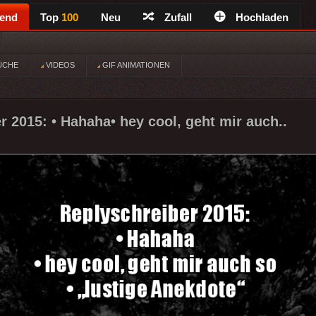
rend
Top
100
Neu
Zufall
Hochladen
ÜCHE
VIDEOS
GIF ANIMATIONEN
r 2015: • Hahaha• hey cool, geht mir auch..