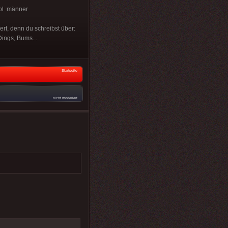
ool männer
ert, denn du schreibst über:
Dings, Bums...
Startseite
nicht moderiert