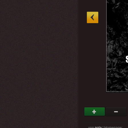
»
von
pola
| Homepage: