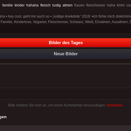
:
familie
kinder
hahaha
fleisch
lustig
atmen
frauen fleischesser haha krimi c
a • hey cool, geht mir auch so • „lustige Anekdote“ 2018: •ich fühle mich diskrimini
 Familie, Kinderlose, Veganer, Fleischesser, Schwarz, Weiß, Einatmen, Ausatmen, 
Bilder des Tages
Neue Bilder
Bitte melden Sie sich an, um einen Kommentar hinzuzufügen.
Anmelden
gen