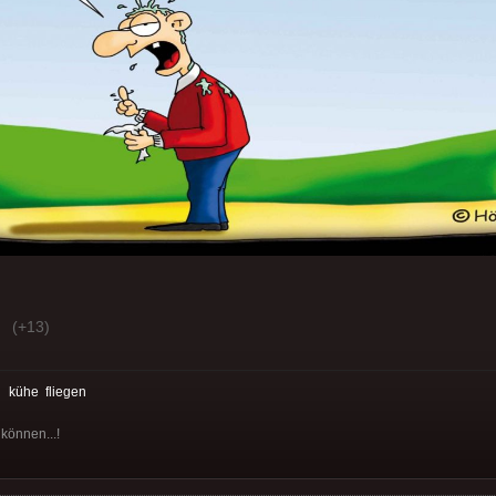
(+13)
:
kühe
fliegen
 können...!