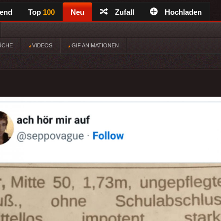
rend
Top
100
Neu
Zufall
Hochladen
ÜCHE
VIDEOS
GIF ANIMATIONEN