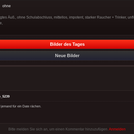
:
ohne
egtes Äuß., ohne Schulabschluss, mittellos, impotent, starker Raucher + Trinker, unf
e,
Bilder des Tages
Neue Bilder
o_5239
l jemand für ein Date rächen.
Bitte melden Sie sich an, um einen Kommentar hinzuzufügen.
Anmelden