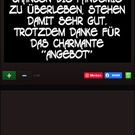
Merken
(
)
+19