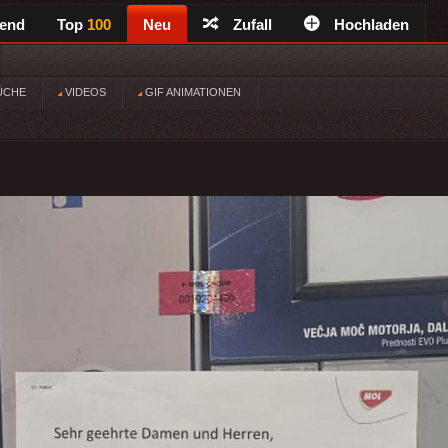
rend
Top
100
Neu
Zufall
Hochladen
ÜCHE
VIDEOS
GIF ANIMATIONEN