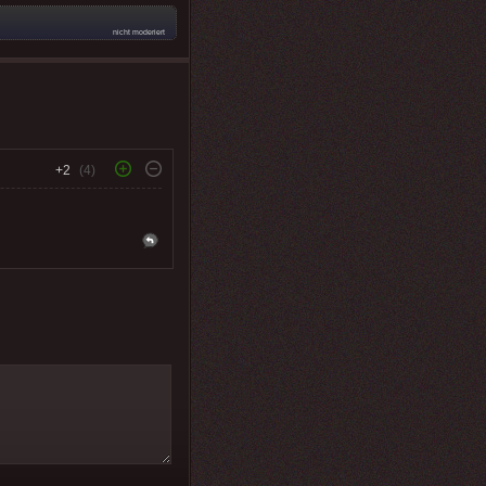
nicht moderiert
+2
(4)