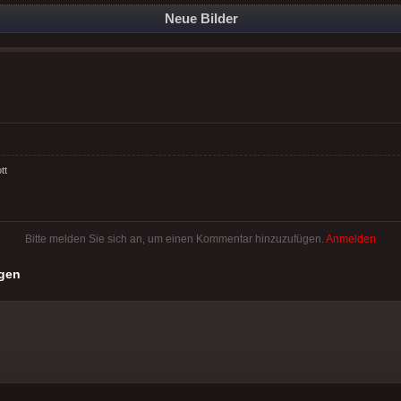
Neue Bilder
tt
Bitte melden Sie sich an, um einen Kommentar hinzuzufügen.
Anmelden
gen