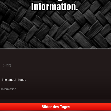
(+22)
:
info
angel
freude
 Information.
Bilder des Tages