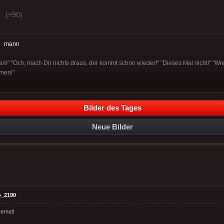
(+90)
:
mann
!" "Och, mach Dir nichts draus, der kommt schon wieder!" "Dieses Mal nicht!" "Wie
men!"
Bilder des Tages
Neue Bilder
o_2190
 ernst!