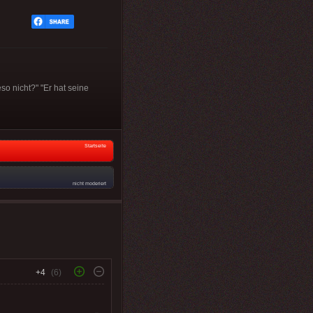
so nicht?" "Er hat seine
Startseite
nicht moderiert
+4
(6)