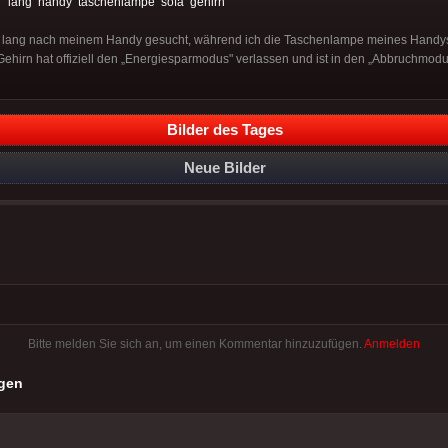
:
lang
handy
taschenlampe
sofa
gehirn
 lang nach meinem Handy gesucht, während ich die Taschenlampe meines Handys
Gehirn hat offiziell den „Energiesparmodus" verlassen und ist in den „Abbruchmod
Bilder des Tages
Neue Bilder
Bitte melden Sie sich an, um einen Kommentar hinzuzufügen.
Anmelden
gen