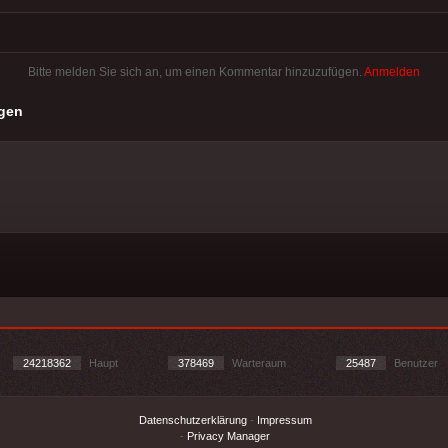
Bitte melden Sie sich an, um einen Kommentar hinzuzufügen.
Anmelden
gen
24218362
Haupt
378469
Warteraum
25487
Benutzer
Datenschutzerklärung
-
Impressum
-
Privacy Manager