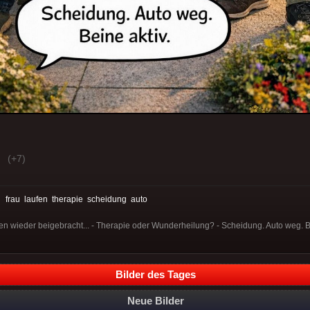
(+7)
:
frau
laufen
therapie
scheidung
auto
en wieder beigebracht... - Therapie oder Wunderheilung? - Scheidung. Auto weg. Be
Bilder des Tages
Neue Bilder