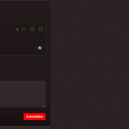
-1
(5)