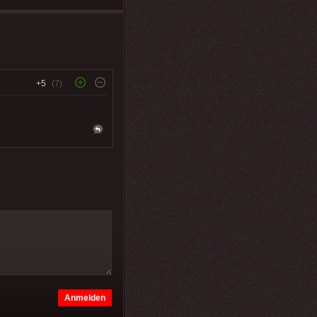
+5
(7)