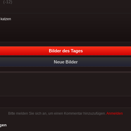
(-12)
:
katzen
Bilder des Tages
Neue Bilder
Bitte melden Sie sich an, um einen Kommentar hinzuzufügen.
Anmelden
gen