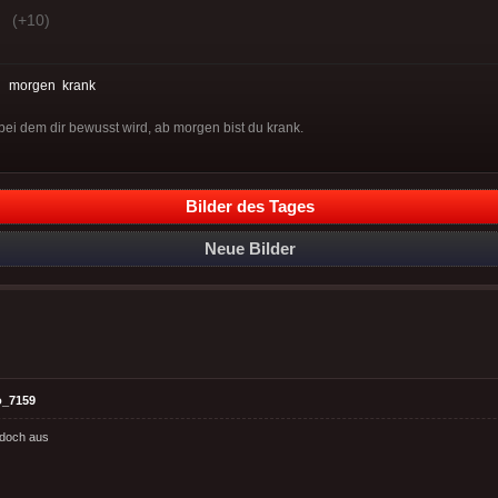
(+10)
:
morgen
krank
bei dem dir bewusst wird, ab morgen bist du krank.
Bilder des Tages
Neue Bilder
o_7159
doch aus