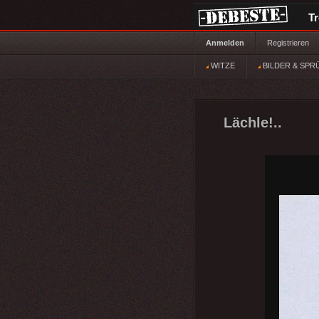
T
Anmelden
Registrieren
WITZE
BILDER & SPR
Lächle!..