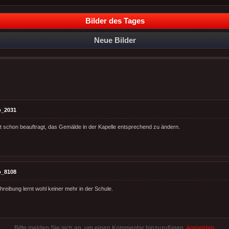
Bilder des Tages
Neue Bilder
o_2031
t schon beauftragt, das Gemälde in der Kapelle entsprechend zu ändern.
o_8108
hreibung lernt wohl keiner mehr in der Schule.
Bitte melden Sie sich an, um einen Kommentar hinzuzufügen.
Anmelden