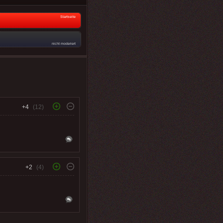
Startseite
nicht moderiert
+4
(12)
+2
(4)