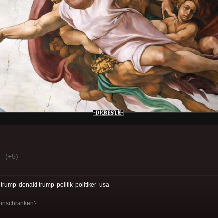
(+5)
:
trump
donald trump
politik
politiker
usa
einschränken?