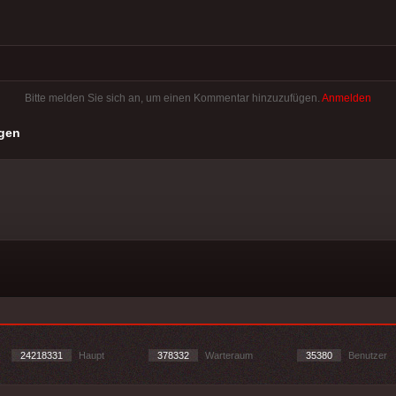
Bitte melden Sie sich an, um einen Kommentar hinzuzufügen.
Anmelden
gen
24218331
Haupt
378332
Warteraum
35380
Benutzer