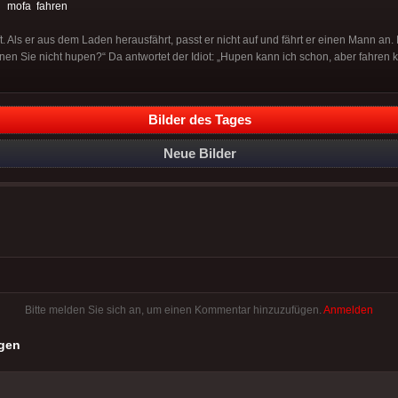
:
mofa
fahren
t. Als er aus dem Laden herausfährt, passt er nicht auf und fährt er einen Mann an. D
en Sie nicht hupen?“ Da antwortet der Idiot: „Hupen kann ich schon, aber fahren k
Bilder des Tages
Neue Bilder
Bitte melden Sie sich an, um einen Kommentar hinzuzufügen.
Anmelden
gen