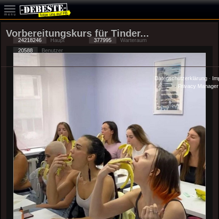
Vorbereitungskurs für Tinder...
24218246
Haupt
377995
Warteraum
20588
Benutzer
Datenschutzerklärung
-
Im
-
Privacy Manager